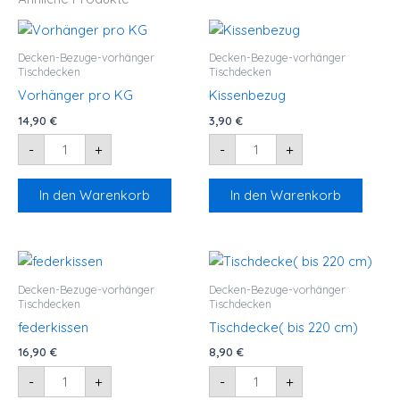
Vorhänger
Kissenbezug
pro
Menge
KG
Decken-Bezuge-vorhänger
Decken-Bezuge-vorhänger
Menge
Tischdecken
Tischdecken
Vorhänger pro KG
Kissenbezug
14,90
€
3,90
€
-
+
-
+
In den Warenkorb
In den Warenkorb
federkissen
Tischdecke(
Menge
bis
220
Decken-Bezuge-vorhänger
Decken-Bezuge-vorhänger
cm)
Tischdecken
Tischdecken
Menge
federkissen
Tischdecke( bis 220 cm)
16,90
€
8,90
€
-
+
-
+