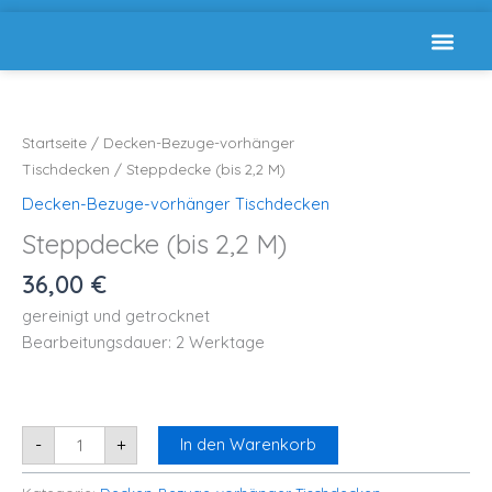
Steppdecke
Reinigung auswählen
(bis
2,2
M)
Menge
Startseite
/
Decken-Bezuge-vorhänger
Tischdecken
/ Steppdecke (bis 2,2 M)
Decken-Bezuge-vorhänger Tischdecken
Steppdecke (bis 2,2 M)
36,00
€
gereinigt und getrocknet
Bearbeitungsdauer: 2 Werktage
-
+
In den Warenkorb