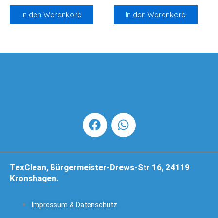
In den Warenkorb
In den Warenkorb
F
W
a
h
c
a
e
t
b
s
TexClean, Bürgermeister-Drews-Str 16, 24119
o
a
Kronshagen.
o
p
k
p
Impressum & Datenschutz