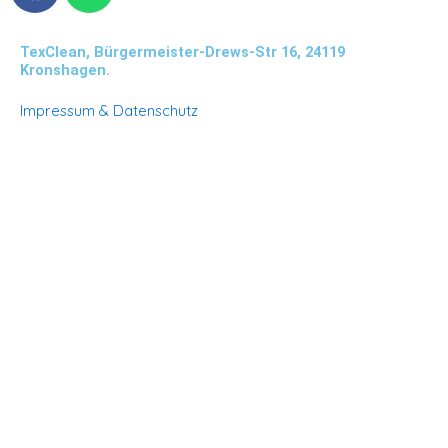
c
a
e
t
TexClean, Bürgermeister-Drews-Str 16, 24119
b
s
Kronshagen.
o
a
Impressum & Datenschutz
o
p
k
p