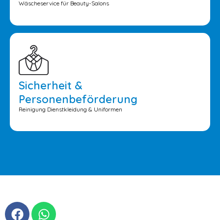
Wäscheservice für Beauty-Salons
Sicherheit &
Personenbeförderung
Reinigung Dienstkleidung & Uniformen
F
W
a
h