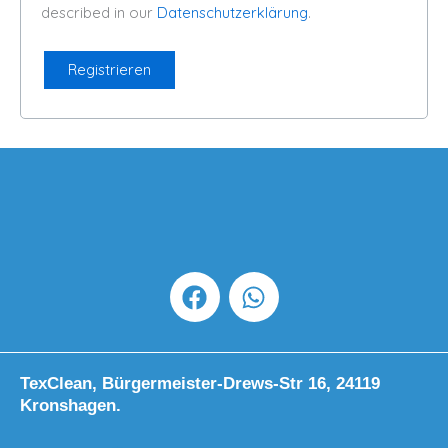
described in our
Datenschutzerklärung
.
Registrieren
F
W
a
h
c
a
e
t
b
s
TexClean, Bürgermeister-Drews-Str 16, 24119
o
a
Kronshagen.
o
p