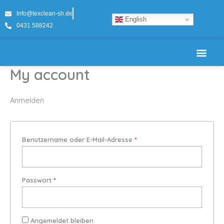
Zum
Erforderlich
Erforderlich
Erforderlich
Info@texclean-sh.de
Inhalt
English
0431 588242
springen
My account
Reinigung auswählen
Anmelden
Benutzername oder E-Mail-Adresse
*
Passwort
*
Angemeldet bleiben