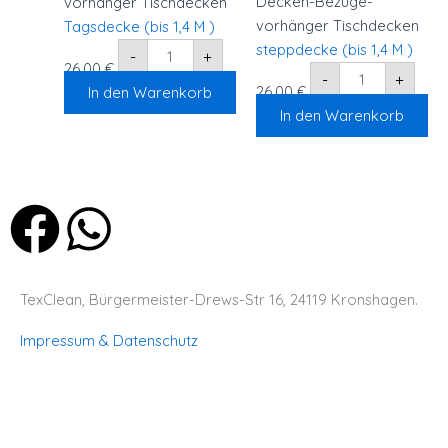
Decken-Bezuge-
vorhänger Tischdecken
)
)
Menge
Menge
vorhänger Tischdecken
Tagsdecke (bis 1,4 M )
steppdecke (bis 1,4 M )
-
+
26,00
€
-
+
26,00
€
In den Warenkorb
In den Warenkorb
F
W
a
h
TexClean, Bürgermeister-Drews-Str 16, 24119 Kronshagen.
c
a
Impressum & Datenschutz
e
t
b
s