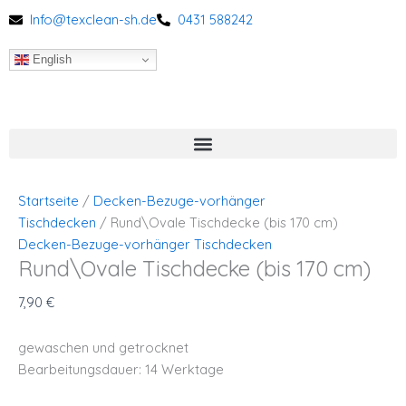
Rund\Ovale
Zum
Tischdecke
Info@texclean-sh.de
0431 588242
(bis
Inhalt
170
springen
cm)
English
Menge
Startseite
/
Decken-Bezuge-vorhänger
Tischdecken
/ Rund\Ovale Tischdecke (bis 170 cm)
Decken-Bezuge-vorhänger Tischdecken
Rund\Ovale Tischdecke (bis 170 cm)
7,90
€
gewaschen und getrocknet
Bearbeitungsdauer: 14 Werktage