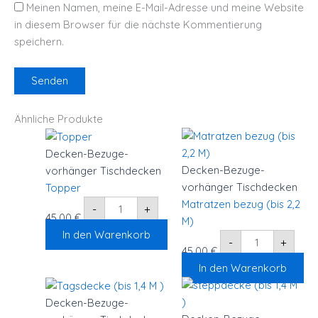
Meinen Namen, meine E-Mail-Adresse und meine Website
in diesem Browser für die nächste Kommentierung
speichern.
Ähnliche Produkte
Topper
Matratzen
Menge
bezug
(bis
Decken-Bezuge-
2,2
Decken-Bezuge-
vorhänger Tischdecken
M)
Menge
vorhänger Tischdecken
Topper
Matratzen bezug (bis 2,2
-
+
45,00
€
M)
In den Warenkorb
-
+
45,00
€
In den Warenkorb
Tagsdecke
steppdecke
(bis
(bis
1,4
1,4
Decken-Bezuge-
M
M