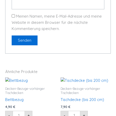
Meinen Namen, meine E-Mail-Adresse und meine
Website in diesem Browser für die nächste
Kommentierung speichern.
Ähnliche Produkte
Bettbezug
Tischdecke
Menge
(bis
200
Decken-Bezuge-vorhänger
Decken-Bezuge-vorhänger
cm)
Tischdecken
Tischdecken
Menge
Bettbezug
Tischdecke (bis 200 cm)
4,90
€
7,90
€
-
+
-
+