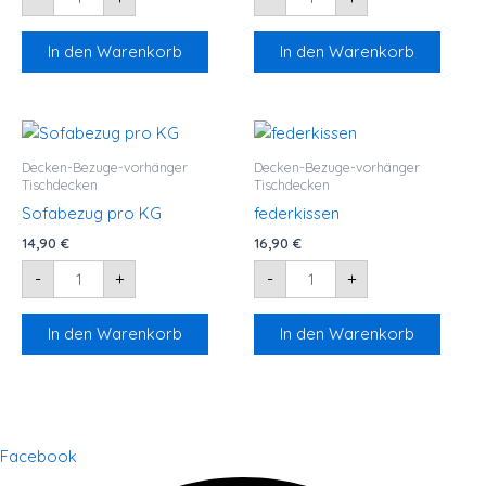
In den Warenkorb
In den Warenkorb
Sofabezug
federkissen
pro
Menge
KG
Decken-Bezuge-vorhänger
Decken-Bezuge-vorhänger
Menge
Tischdecken
Tischdecken
Sofabezug pro KG
federkissen
14,90
€
16,90
€
-
+
-
+
In den Warenkorb
In den Warenkorb
Facebook