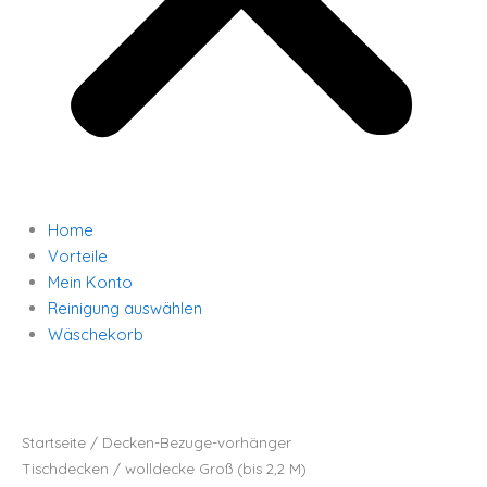
Home
Vorteile
Mein Konto
Reinigung auswählen
Wäschekorb
wolldecke
Groß
(bis
2,2
M)
Startseite
/
Decken-Bezuge-vorhänger
Menge
Tischdecken
/ wolldecke Groß (bis 2,2 M)