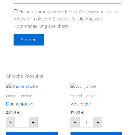
Meinen Namen, meine E-Mail-Adresse und meine
Website in diesem Browser für die nächste
Kommentierung speichern.
Ähnliche Produkte
Daunenjacke
Wolljacke
Menge
Menge
Mantel -Jacken
Mantel -Jacken
Daunenjacke
Wolljacke
23,90
€
19,00
€
-
+
-
+