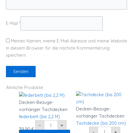
E-Mail
*
Meinen Namen, meine E-Mail-Adresse und meine Website
in diesem Browser für die nächste Kommentierung
speichern.
Ähnliche Produkte
federbett
Tischdecke
(bis
(bis
2,2
200
Decken-Bezuge-
M)
cm)
Decken-Bezuge-
vorhänger Tischdecken
Menge
Menge
vorhänger Tischdecken
federbett (bis 2,2 M)
Tischdecke (bis 200 cm)
-
+
39,90
€
-
+