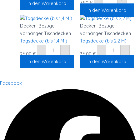
7,90
€
In den Warenkorb
In den Warenkorb
Tagsdecke
Tagsdecke
(bis
(bis
1,4
2,2
Decken-Bezuge-
Decken-Bezuge-
M
M)
vorhänger Tischdecken
vorhänger Tischdecken
)
Menge
Menge
Tagsdecke (bis 1,4 M )
Tagsdecke (bis 2,2 M)
-
+
-
+
26,00
€
36,00
€
In den Warenkorb
In den Warenkorb
Facebook