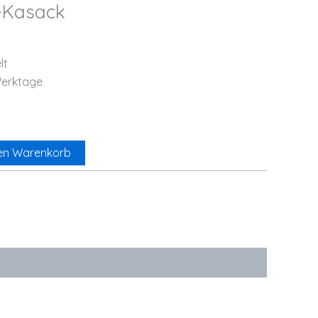
t-Kasack
lt
Werktage
den Warenkorb