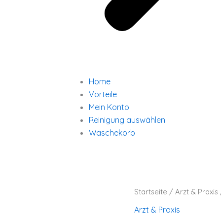
Home
Vorteile
Mein Konto
Reinigung auswählen
Wäschekorb
Arzt
Startseite
/
Arzt & Praxis
Polo
Shirt-
Arzt & Praxis
Kasack
Menge