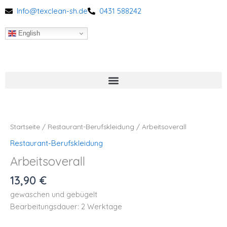
Zum
Info@texclean-sh.de
0431 588242
Inhalt
springen
English
Arbeitsoverall
Menge
Startseite
/
Restaurant-Berufskleidung
/ Arbeitsoverall
Restaurant-Berufskleidung
Arbeitsoverall
13,90
€
gewaschen und gebügelt
Bearbeitungsdauer: 2 Werktage