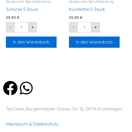
Restaurant-Berufskleidung
Restaurant-Berufskleidung
Menge
Menge
Schürze 5 Stück
Kochkittel 5 Stück
29,90
€
35,90
€
-
+
-
+
In den Warenkorb
In den Warenkorb
F
W
a
h
TexClean, Bürgermeister-Drews-Str 16, 24119 Kronshagen.
c
a
Impressum & Datenschutz
e
t