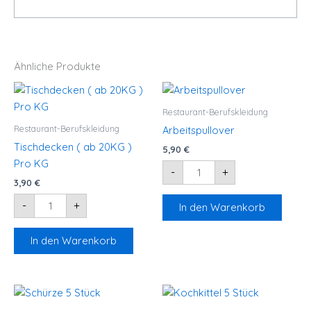
Ähnliche Produkte
Tischdecken
Arbeitspullover
(
Menge
ab
Restaurant-Berufskleidung
20KG
)
Restaurant-Berufskleidung
Arbeitspullover
Pro
KG
Tischdecken ( ab 20KG )
5,90
€
Menge
Pro KG
-
+
3,90
€
-
+
In den Warenkorb
In den Warenkorb
Schürze
Kochkittel
5
5
Stück
Stück