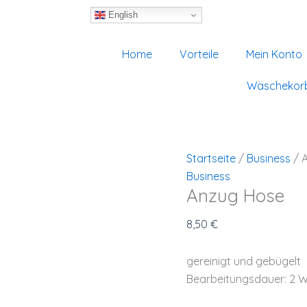
Anzug
Hose
English
Menge
Home
Vorteile
Mein Konto
Wäschekor
Startseite
/
Business
/ 
Business
Anzug Hose
8,50
€
gereinigt und gebügelt
Bearbeitungsdauer: 2 