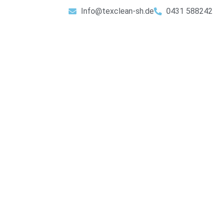
Zum
Info@texclean-sh.de
0431 588242
Inhalt
springen