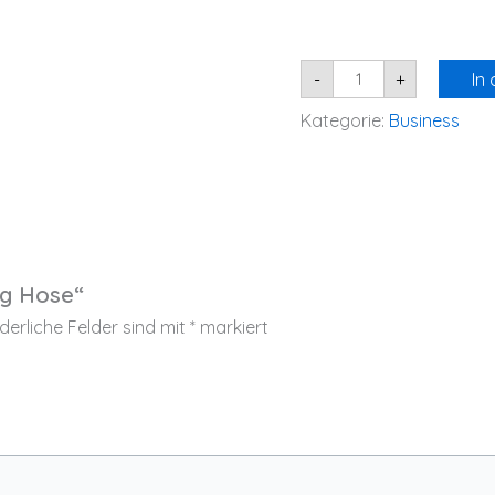
-
+
In
Kategorie:
Business
ug Hose“
derliche Felder sind mit
*
markiert