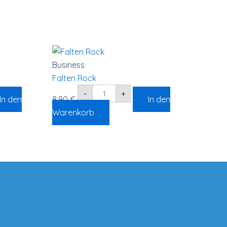
Falten
Rock
Menge
Business
Falten Rock
-
+
In den
8,90
€
In den
Warenkorb