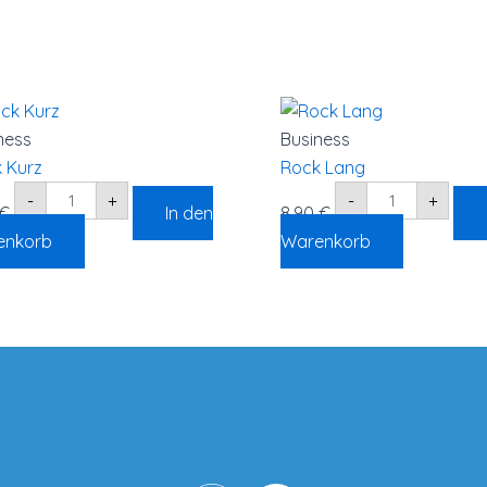
Rock
Rock
Kurz
Lang
Menge
Menge
ness
Business
 Kurz
Rock Lang
-
+
-
+
€
In den
8,90
€
enkorb
Warenkorb