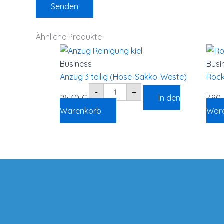
Ähnliche Produkte
Anzug
3
teilig
Business
Busi
(Hose-
Anzug 3 teilig (Hose-Sakko-Weste)
Rock
Sakko-
Weste)
-
+
Menge
25,40
€
In den
7,90
Warenkorb
War