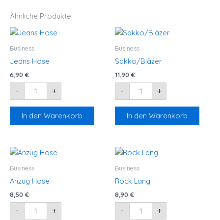
Ähnliche Produkte
Jeans
Sakko/Bläzer
Hose
Menge
Menge
Business
Business
Jeans Hose
Sakko/Bläzer
6,90
€
11,90
€
-
+
-
+
In den Warenkorb
In den Warenkorb
Anzug
Rock
Hose
Lang
Menge
Menge
Business
Business
Anzug Hose
Rock Lang
8,50
€
8,90
€
-
+
-
+