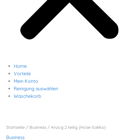
Home
Vorteile
Mein Konto
Reinigung auswählen
Wäschekorb
Anzug
2
teilig
(Hose-
Sakko)
Startseite
/
Business
/ Anzug 2 teilig (Hose-Sakko)
Menge
Business