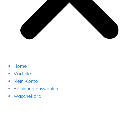
Home
Vorteile
Mein Konto
Reinigung auswählen
Wäschekorb
Abendkleid
mit
steine
Menge