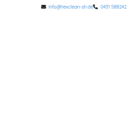
Zum
Info@texclean-sh.de
0431 588242
Inhalt
springen