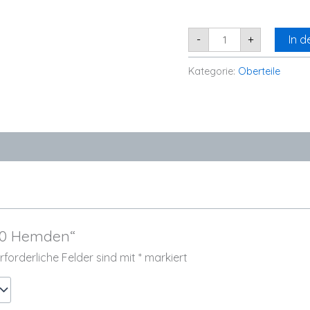
-
+
In 
Kategorie:
Oberteile
„10 Hemden“
rforderliche Felder sind mit
*
markiert