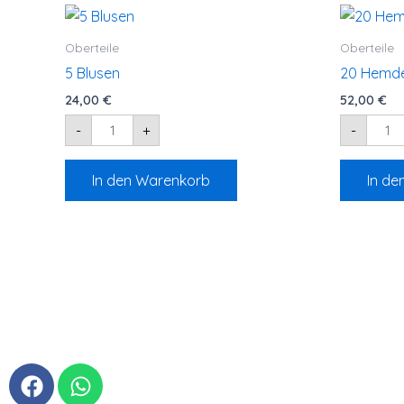
5
20
Blusen
Hemd
Menge
Meng
Oberteile
Oberteile
5 Blusen
20 Hemd
24,00
€
52,00
€
-
+
-
In den Warenkorb
In de
F
W
a
h