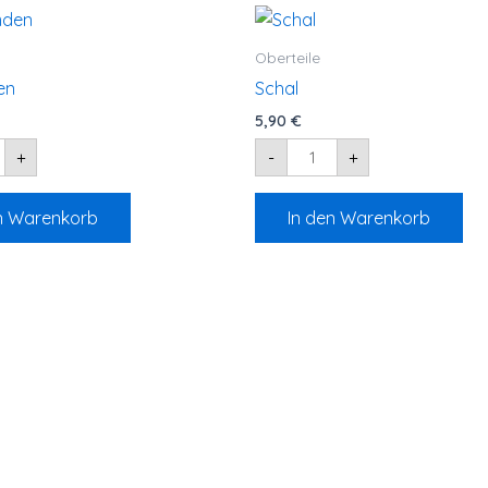
Schal
en
Menge
e
Oberteile
en
Schal
5,90
€
+
-
+
n Warenkorb
In den Warenkorb