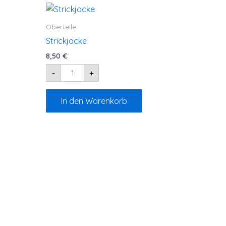
Strickjacke
Menge
Oberteile
Strickjacke
8,50
€
-
+
In den Warenkorb