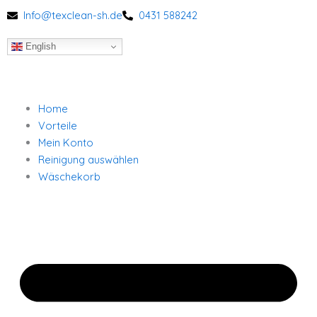
Zum
Info@texclean-sh.de
0431 588242
Inhalt
springen
English
Home
Vorteile
Mein Konto
Reinigung auswählen
Wäschekorb