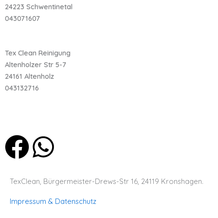
24223 Schwentinetal
043071607
Tex Clean Reinigung
Altenholzer Str 5-7
24161 Altenholz
043132716
F
W
a
h
TexClean, Bürgermeister-Drews-Str 16, 24119 Kronshagen.
c
a
Impressum & Datenschutz