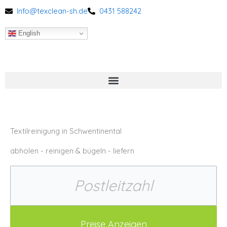
Zum
Info@texclean-sh.de
0431 588242
Inhalt
springen
English
Textilreinigung in Schwentinental
abholen - reinigen & bügeln - liefern