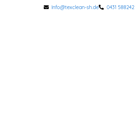
Zum
Info@texclean-sh.de
0431 588242
Inhalt
springen