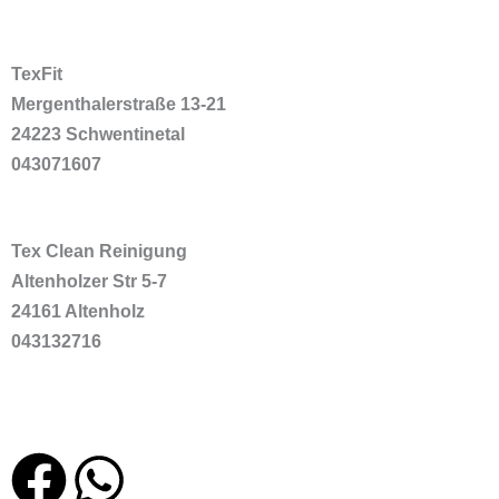
TexFit
Mergenthalerstraße 13-21
24223 Schwentinetal
043071607
Tex Clean Reinigung
Altenholzer Str 5-7
24161 Altenholz
043132716
F
W