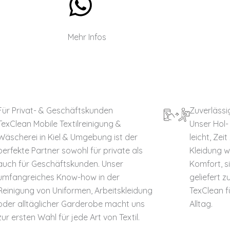
Mehr Infos
Für Privat- & Geschäftskunden
Zuverlässi
TexClean Mobile Textilreinigung &
Unser Hol-
Wäscherei in Kiel & Umgebung ist der
leicht, Zei
perfekte Partner sowohl für private als
Kleidung 
auch für Geschäftskunden. Unser
Komfort, s
umfangreiches Know-how in der
geliefert 
Reinigung von Uniformen, Arbeitskleidung
TexClean f
oder alltäglicher Garderobe macht uns
Alltag.
zur ersten Wahl für jede Art von Textil.