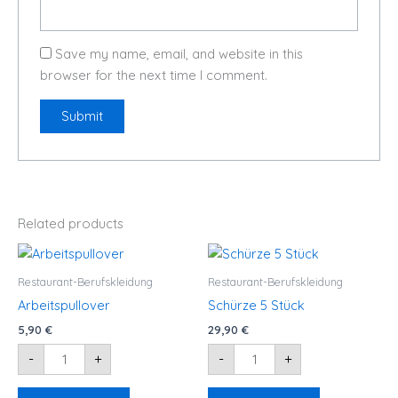
Save my name, email, and website in this
browser for the next time I comment.
Related products
Arbeitspullover
Schürze
quantity
5
Stück
Restaurant-Berufskleidung
Restaurant-Berufskleidung
quantity
Arbeitspullover
Schürze 5 Stück
5,90
€
29,90
€
-
+
-
+