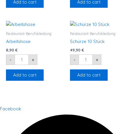
Add to cart
Add to cart
Arbeitshose
Schürze
quantity
10
Stück
Restaurant-Berufskleidung
Restaurant-Berufskleidung
quantity
Arbeitshose
Schürze 10 Stück
8,90
€
49,90
€
-
+
-
+
Add to cart
Add to cart
Facebook